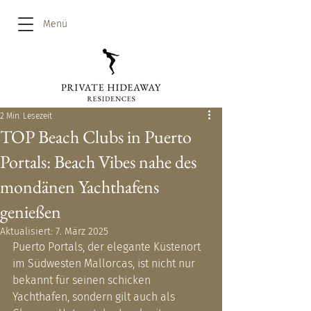
Menü
2 Min. Lesezeit
TOP Beach Clubs in Puerto
Portals: Beach Vibes nahe des
mondänen Yachthafens
genießen
Aktualisiert:
7. März 2025
Puerto Portals, der elegante Küstenort 
im Südwesten Mallorcas, ist nicht nur 
bekannt für seinen schicken 
Yachthafen, sondern gilt auch als 