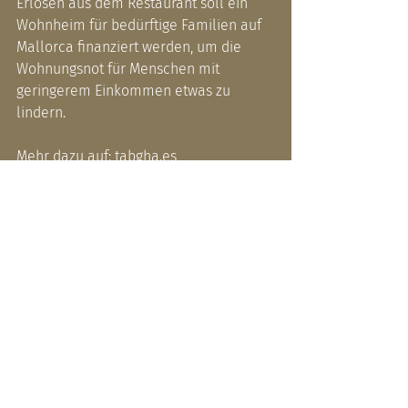
Erlösen aus dem Restaurant soll ein 
Wohnheim für bedürftige Familien auf 
Mallorca finanziert werden, um die 
Wohnungsnot für Menschen mit 
geringerem Einkommen etwas zu 
lindern.
Mehr dazu auf: 
tabgha.es
Kontakt: Tel. +34 639 288167 oder E-Mail: 
info@tabgha.es